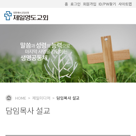
홈
로그인
회원가입
ID/PW찾기
사이트맵
HOME
>
제일미디어
>
담임목사 설교
담임목사 설교