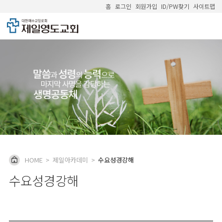
홈
로그인
회원가입
ID/PW찾기
사이트맵
HOME
>
제일아카데미
>
수요성경강해
수요성경강해