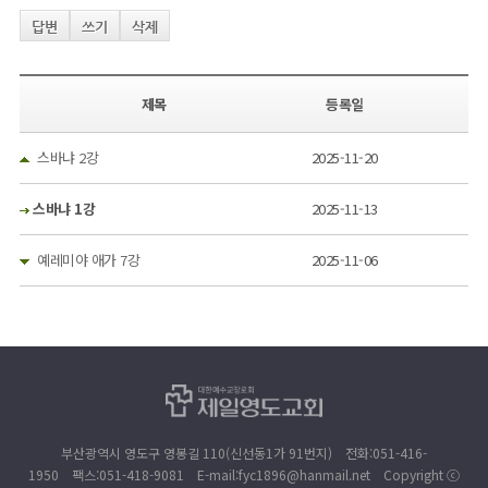
답변
쓰기
삭제
제목
등록일
스바냐 2강
2025-11-20
스바냐 1강
2025-11-13
예레미야 애가 7강
2025-11-06
부산광역시 영도구 영봉길 110(신선동1가 91번지) 전화:051-416-
1950 팩스:051-418-9081 E-mail:fyc1896@hanmail.net
Copyright ⓒ